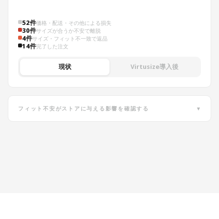
52件
価格・配送・その他による損失
30件
サイズが合うか不安で離脱
4件
サイズ・フィット不一致で返品
14件
完了した注文
現状
Virtusize導入後
フィット不安がストアに与える影響を確認する
▾