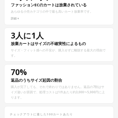
ファッションECのカートは放棄されている
あらゆる小売カテゴリの中で最も高いカート放棄率です。
詳細 ▾
3人に1人
放棄カートはサイズの不確実性によるもの
サイズ・フィット感への不安が、購入せずに離脱する最大の理由で
す。
70%
返品のうちサイズ起因の割合
購入が完了しても、それで終わりではありません。返品の7割はサ
イズ違いが原因で、処理コストは1件あたり約3,000〜5,000円に上
ります。
チェックアウトに達した100カートあたり