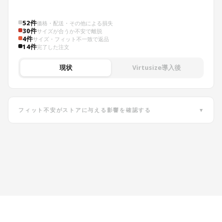
52件
価格・配送・その他による損失
30件
サイズが合うか不安で離脱
4件
サイズ・フィット不一致で返品
14件
完了した注文
現状
Virtusize導入後
フィット不安がストアに与える影響を確認する
▾