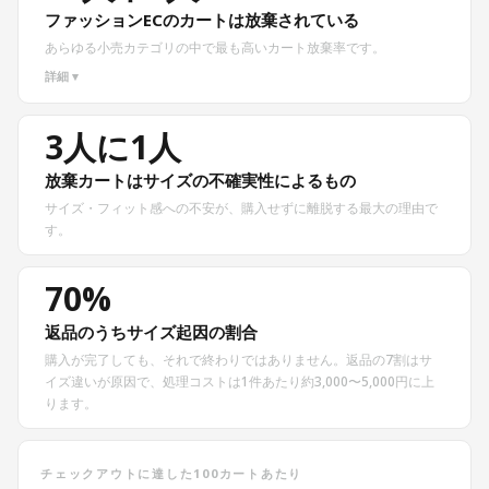
ファッションECのカートは放棄されている
あらゆる小売カテゴリの中で最も高いカート放棄率です。
詳細 ▾
3人に1人
放棄カートはサイズの不確実性によるもの
サイズ・フィット感への不安が、購入せずに離脱する最大の理由で
す。
70%
返品のうちサイズ起因の割合
購入が完了しても、それで終わりではありません。返品の7割はサ
イズ違いが原因で、処理コストは1件あたり約3,000〜5,000円に上
ります。
チェックアウトに達した100カートあたり