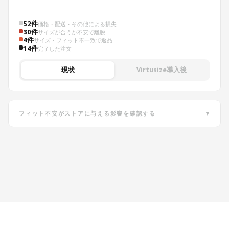
52件
価格・配送・その他による損失
30件
サイズが合うか不安で離脱
4件
サイズ・フィット不一致で返品
14件
完了した注文
現状
Virtusize導入後
フィット不安がストアに与える影響を確認する
▾