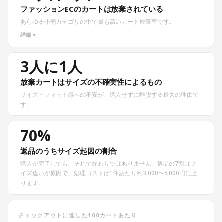
ファッションECのカートは放棄されている
あらゆる小売カテゴリの中で最も高いカート放棄率です。
詳細 ▾
3人に1人
放棄カートはサイズの不確実性によるもの
サイズ・フィット感への不安が、購入せずに離脱する最大の理由で
す。
70%
返品のうちサイズ起因の割合
購入が完了しても、それで終わりではありません。返品の7割はサ
イズ違いが原因で、処理コストは1件あたり約3,000〜5,000円に上
ります。
チェックアウトに達した100カートあたり