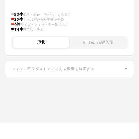
52件
価格・配送・その他による損失
30件
サイズが合うか不安で離脱
4件
サイズ・フィット不一致で返品
14件
完了した注文
現状
Virtusize導入後
フィット不安がストアに与える影響を確認する
▾