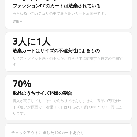
ファッションECのカートは放棄されている
あらゆる小売カテゴリの中で最も高いカート放棄率です。
詳細 ▾
3人に1人
放棄カートはサイズの不確実性によるもの
サイズ・フィット感への不安が、購入せずに離脱する最大の理由で
す。
70%
返品のうちサイズ起因の割合
購入が完了しても、それで終わりではありません。返品の7割はサ
イズ違いが原因で、処理コストは1件あたり約3,000〜5,000円に上
ります。
チェックアウトに達した100カートあたり