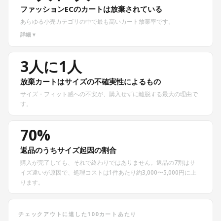
ファッションECのカートは放棄されている
あらゆる小売カテゴリの中で最も高いカート放棄率です。
詳細 ▾
3人に1人
放棄カートはサイズの不確実性によるもの
サイズ・フィット感への不安が、購入せずに離脱する最大の理由で
す。
70%
返品のうちサイズ起因の割合
購入が完了しても、それで終わりではありません。返品の7割はサ
イズ違いが原因で、処理コストは1件あたり約3,000〜5,000円に上
ります。
チェックアウトに達した100カートあたり