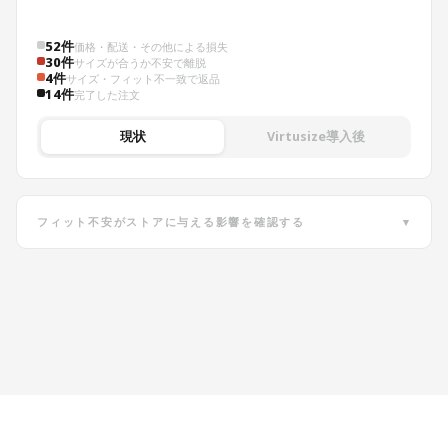
52件
価格・配送・その他による損失
30件
サイズが合うか不安で離脱
4件
サイズ・フィット不一致で返品
14件
完了した注文
現状
Virtusize導入後
フィット不安がストアに与える影響を確認する
▾