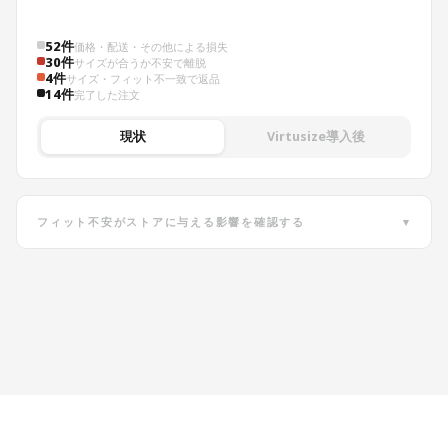
52件
価格・配送・その他による損失
30件
サイズが合うか不安で離脱
4件
サイズ・フィット不一致で返品
14件
完了した注文
現状
Virtusize導入後
フィット不安がストアに与える影響を確認する
▾