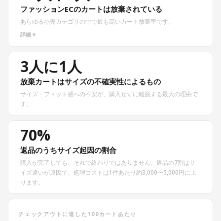
ファッションECのカートは放棄されている
あらゆる小売カテゴリの中で最も高いカート放棄率です。
詳細 ▾
3人に1人
放棄カートはサイズの不確実性によるもの
サイズ・フィット感への不安が、購入せずに離脱する最大の理由で
す。
70%
返品のうちサイズ起因の割合
購入が完了しても、それで終わりではありません。返品の7割はサ
イズ違いが原因で、処理コストは1件あたり約3,000〜5,000円に上
ります。
チェックアウトに達した100カートあたり