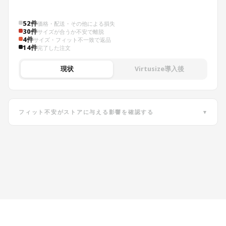
52件
価格・配送・その他による損失
30件
サイズが合うか不安で離脱
4件
サイズ・フィット不一致で返品
14件
完了した注文
現状
Virtusize導入後
フィット不安がストアに与える影響を確認する
▾