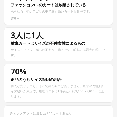
ファッションECのカートは放棄されている
あらゆる小売カテゴリの中で最も高いカート放棄率です。
詳細 ▾
3人に1人
放棄カートはサイズの不確実性によるもの
サイズ・フィット感への不安が、購入せずに離脱する最大の理由で
す。
70%
返品のうちサイズ起因の割合
購入が完了しても、それで終わりではありません。返品の7割はサ
イズ違いが原因で、処理コストは1件あたり約3,000〜5,000円に上
ります。
チェックアウトに達した100カートあたり