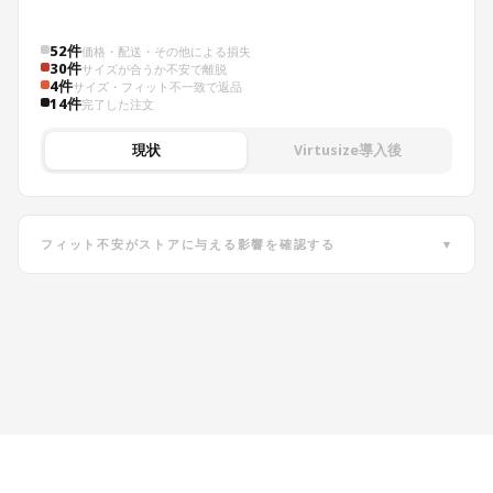
52件
価格・配送・その他による損失
30件
サイズが合うか不安で離脱
4件
サイズ・フィット不一致で返品
14件
完了した注文
現状
Virtusize導入後
フィット不安がストアに与える影響を確認する
▾