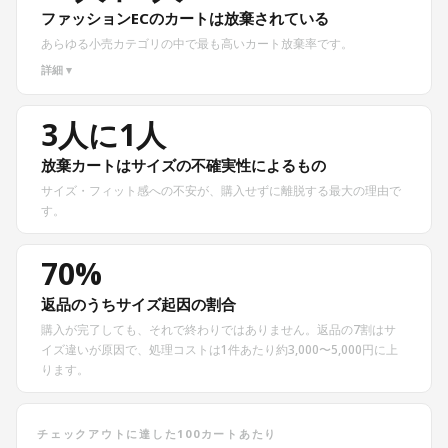
ファッションECのカートは放棄されている
あらゆる小売カテゴリの中で最も高いカート放棄率です。
詳細 ▾
3人に1人
放棄カートはサイズの不確実性によるもの
サイズ・フィット感への不安が、購入せずに離脱する最大の理由で
す。
70%
返品のうちサイズ起因の割合
購入が完了しても、それで終わりではありません。返品の7割はサ
イズ違いが原因で、処理コストは1件あたり約3,000〜5,000円に上
ります。
チェックアウトに達した100カートあたり